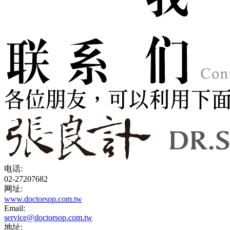
电话:
02-27207682
网址:
www.doctorsop.com.tw
Email:
service@doctorsop.com.tw
地址: